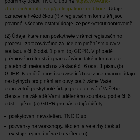
podmínky účasti TNC Clubu na
https://www.tnc-
club.com/membership/participation-conditions
. Údaje
označené hvězdičkou (*) v registračním formuláři jsou
povinné, všechny ostatní údaje lze poskytnout dobrovolně.
(2) Údaje, které nám poskytnete v rámci registračního
procesu, zpracováváme za účelem plnění smlouvy v
souladu s čl. 6 odst. 1 písm. (b) GDPR. V případě
prémiového členství zpracováváme také informace o
platebních metodách na základě čl. 6 odst. 1 písm. (b)
GDPR. Kromě činností souvisejících se zpracováním údajů
nezbytných pro plnění smlouvy používáme Vaše
dobrovolně poskytnuté údaje po dobu trvání Vašeho
členství na základě Vámi uděleného souhlasu podle čl. 6
odst. 1 písm. (a) GDPR pro následující účely:
poskytování newsletteru TNC Club,
pozvánky na workshopy, školení a veletrhy (pokud
existuje regionální vazba s členem).