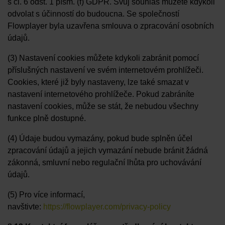
s čl. 6 odst. 1 písm. (f) GDPR. Svůj souhlas můžete kdykoli
odvolat s účinností do budoucna. Se společností
Flowplayer byla uzavřena smlouva o zpracování osobních
údajů.
(3) Nastavení cookies můžete kdykoli zabránit pomocí
příslušných nastavení ve svém internetovém prohlížeči.
Cookies, které již byly nastaveny, lze také smazat v
nastavení internetového prohlížeče. Pokud zabráníte
nastavení cookies, může se stát, že nebudou všechny
funkce plně dostupné.
(4) Údaje budou vymazány, pokud bude splněn účel
zpracování údajů a jejich vymazání nebude bránit žádná
zákonná, smluvní nebo regulační lhůta pro uchovávání
údajů.
(5) Pro více informací,
navštivte:
https://flowplayer.com/privacy-policy