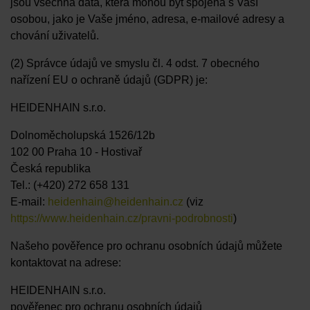
jsou všechna data, která mohou být spojena s Vaší
osobou, jako je Vaše jméno, adresa, e-mailové adresy a
chování uživatelů.
(2) Správce údajů ve smyslu čl. 4 odst. 7 obecného
nařízení EU o ochraně údajů (GDPR) je:
HEIDENHAIN s.r.o.
Dolnoměcholupská 1526/12b
102 00 Praha 10 - Hostivař
Česká republika
Tel.: (+420) 272 658 131
E-mail:
heidenhain@heidenhain.cz
(viz
https://www.heidenhain.cz/pravni-podrobnosti
)
Našeho pověřence pro ochranu osobních údajů můžete
kontaktovat na adrese:
HEIDENHAIN s.r.o.
pověřenec pro ochranu osobních údajů