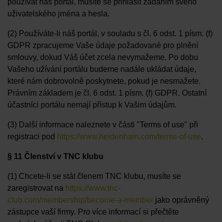
používat náš portál, musíte se přihlásit zadáním svého
uživatelského jména a hesla.
(2) Používáte-li náš portál, v souladu s čl. 6 odst. 1 písm. (f)
GDPR zpracujeme Vaše údaje požadované pro plnění
smlouvy, dokud Váš účet zcela nevymažeme. Po dobu
Vašeho užívání portálu budeme nadále ukládat údaje,
které nám dobrovolně poskytnete, pokud je nesmažete.
Právním základem je čl. 6 odst. 1 písm. (f) GDPR. Ostatní
účastníci portálu nemají přístup k Vašim údajům.
(3) Další informace naleznete v části "Terms of use" při
registraci pod
https://www.heidenhain.com/terms-of-use
.
§ 11 Členství v TNC klubu
(1) Chcete-li se stát členem TNC klubu, musíte se
zaregistrovat na
https://www.tnc-
club.com/membership/become-a-member
jako oprávněný
zástupce vaší firmy. Pro více informací si přečtěte