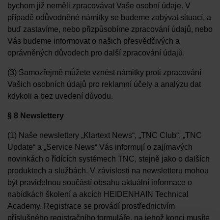
bychom již neměli zpracovávat Vaše osobní údaje. V
případě odůvodněné námitky se budeme zabývat situací, a
buď zastavíme, nebo přizpůsobíme zpracování údajů, nebo
Vás budeme informovat o našich přesvědčivých a
oprávněných důvodech pro další zpracování údajů.
(3) Samozřejmě můžete vznést námitky proti zpracování
Vašich osobních údajů pro reklamní účely a analýzu dat
kdykoli a bez uvedení důvodu.
§ 8 Newslettery
(1) Naše newslettery „Klartext News“, „TNC Club“, „TNC
Update“ a „Service News“ Vás informují o zajímavých
novinkách o řídících systémech TNC, stejně jako o dalších
produktech a službách. V závislosti na newsletteru mohou
být pravidelnou součástí obsahu aktuální informace o
nabídkách školení a akcích HEIDENHAIN Technical
Academy. Registrace se provádí prostřednictvím
příslušného registračního formuláře, na jehož konci musíte