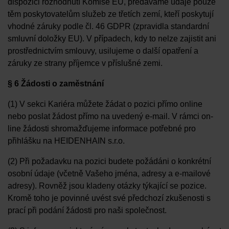
dispozici rozhodnutí Komise EU, předáváme údaje pouze
těm poskytovatelům služeb ze třetích zemí, kteří poskytují
vhodné záruky podle čl. 46 GDPR (zpravidla standardní
smluvní doložky EU). V případech, kdy to nelze zajistit ani
prostřednictvím smlouvy, usilujeme o další opatření a
záruky ze strany příjemce v příslušné zemi.
§ 6 Žádosti o zaměstnání
(1) V sekci Kariéra můžete žádat o pozici přímo online
nebo poslat žádost přímo na uvedený e-mail. V rámci on-
line žádosti shromažďujeme informace potřebné pro
přihlášku na HEIDENHAIN s.r.o.
(2) Při požadavku na pozici budete požádáni o konkrétní
osobní údaje (včetně Vašeho jména, adresy a e-mailové
adresy). Rovněž jsou kladeny otázky týkající se pozice.
Kromě toho je povinné uvést své předchozí zkušenosti s
prací při podání žádosti pro naši společnost.