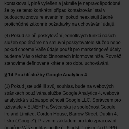
kontaktovali, plně vyřešen a jakmile je nepravděpodobné,
že by se tento konkrétní případ kontaktování stal v
budoucnu znovu relevantním, pokud neexistují žádné
protichůdné zákonné požadavky na uchovávání údajů.
(4) Pokud se při poskytování jednotlivých funkcí našich
služeb spoléháme na smluvní poskytovatele služeb nebo
pokud chceme Vaše údaje použít pro marketingové účely,
budeme Vás o těchto činnostech informovat níže. Rovněž
stanovíme definovaná kritéria pro dobu uchovávání.
§ 14 Použití služby Google Analytics 4
(1) Pokud jste udělili svůj souhlas, bude na webových
stránkách používána služba Google Analytics 4, webová
analytická služba společnosti Google LLC. Správcem pro
uživatele v EU/EHP a Švýcarsku je společnost Google
Ireland Limited, Gordon House, Barrow Street, Dublin 4,
Irsko („Google“). Právním základem pro toto zpracování
údajů je Váš souhlas podle čl. 6 odst. 1 písm. (a) GDPR.