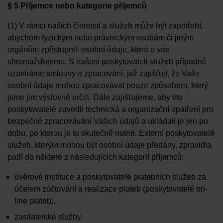
§ 5 Příjemce nebo kategorie příjemců
(1) V rámci našich činností a služeb může být zapotřebí,
abychom fyzickým nebo právnickým osobám či jiným
orgánům zpřístupnili osobní údaje, které o vás
shromažďujeme. S našimi poskytovateli služeb případně
uzavíráme smlouvy o zpracování, jež zajišťují, že Vaše
osobní údaje mohou zpracovávat pouze způsobem, který
jsme jim výslovně určili. Dále zajišťujeme, aby tito
poskytovatelé zavedli technická a organizační opatření pro
bezpečné zpracovávání Vašich údajů a ukládali je jen po
dobu, po kterou je to skutečně nutné. Externí poskytovatelé
služeb, kterým mohou být osobní údaje předány, zpravidla
patří do některé z následujících kategorií příjemců:
úvěrové instituce a poskytovatelé platebních služeb za
účelem zúčtování a realizace plateb (poskytovatelé on-
line plateb),
zasilatelské služby,