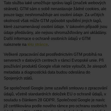
Tato služba také umožňuje správu tagů (značek webových
stránek). GTM sám o sobě nenastavuje žádné cookies, ale
pouze tagy; neshromažďuje ani osobní údaje. Za určitých
okolností však může GTM způsobit spuštění jiných tagů,
které zaznamenávají osobní údaje. V takovém případě jsou
údaje předávány, ale nejsou shromažďovány ani ukládány.
Další informace o ochraně osobních údajů v GTM
naleznete na
této stránce
.
Veškeré zpracování dat prostřednictvím GTM probíhá na
serverech v datových centrech v rámci Evropské unie. Při
používání produktů Google však nelze vyloučit, že alespoň
metadata a diagnostická data budou odeslána do
Spojených států.
Se společností Google jsme uzavřeli smlouvu o zpracování
údajů, včetně standardních doložek EU o ochraně údajů, v
souladu s článkem 28 GDPR. Společnost Google je navíc
již certifikována podle nového rámce pro ochranu osobních