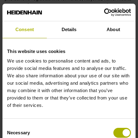
potvrdit svůj souhlas s použitím zadaných údajů.
(2) K zasílání newsletterů využíváme služeb poskytovatele
Inxmail GmbH (Wentzingerstrasse 17, 79106 Freiburg,
Consent
Details
About
Německo). Údaje, které zadáte za účelem odběru
newsletteru (např. Vaše e-mailová adresa a jméno), jsou
uloženy na serverech společnosti Inxmail v Německu. Za
This website uses cookies
účelem ochrany Vašich údajů jsme s Inxmail uzavřeli
We use cookies to personalise content and ads, to
smlouvu o zpracování údajů podle čl. 28 GDPR.
provide social media features and to analyse our traffic.
(3) V závislosti na konkrétním newsletteru používáme pro
We also share information about your use of our site with
registraci postup „double opt-in“. To znamená, že po
our social media, advertising and analytics partners who
registraci Vám zašleme e-mail na adresu, kterou jste
may combine it with other information that you’ve
uvedli. V tomto e-mailu Vás požádáme o potvrzení, že si
provided to them or that they’ve collected from your use
přejete newsletter odebírat. Kromě toho uložíme IP adresy,
of their services.
které používáte, a časy registrace a potvrzení. Účelem
tohoto postupu je prokázat Vaši registraci a v případě
Consent
potřeby Vás informovat o možném zneužití Vašich
Necessary
Selection
osobních údajů.