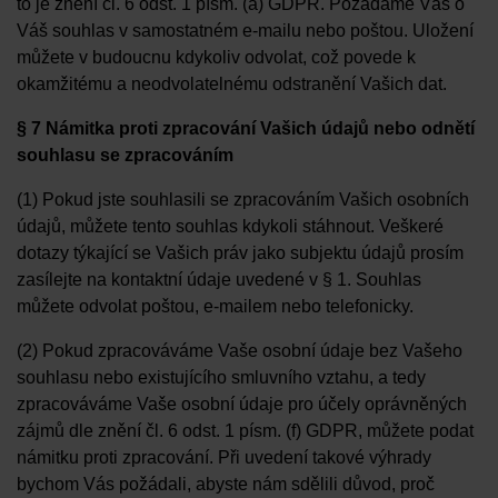
to je znění čl. 6 odst. 1 písm. (a) GDPR. Požádáme Vás o
Váš souhlas v samostatném e-mailu nebo poštou. Uložení
můžete v budoucnu kdykoliv odvolat, což povede k
okamžitému a neodvolatelnému odstranění Vašich dat.
§ 7 Námitka proti zpracování Vašich údajů nebo odnětí
souhlasu se zpracováním
(1) Pokud jste souhlasili se zpracováním Vašich osobních
údajů, můžete tento souhlas kdykoli stáhnout. Veškeré
dotazy týkající se Vašich práv jako subjektu údajů prosím
zasílejte na kontaktní údaje uvedené v § 1. Souhlas
můžete odvolat poštou, e-mailem nebo telefonicky.
(2) Pokud zpracováváme Vaše osobní údaje bez Vašeho
souhlasu nebo existujícího smluvního vztahu, a tedy
zpracováváme Vaše osobní údaje pro účely oprávněných
zájmů dle znění čl. 6 odst. 1 písm. (f) GDPR, můžete podat
námitku proti zpracování. Při uvedení takové výhrady
bychom Vás požádali, abyste nám sdělili důvod, proč