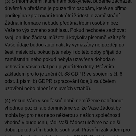
(3) S informacemi, které nám poskytnete, budeme zacházet
důvěrně a předáme je pouze těm osobám, které se přímo
podílejí na zpracování konkrétní žádosti o zaměstnání.
Žádná informace nebude předána třetím osobám bez
Vašeho výslovného souhlasu. Pokud nechcete zachovat
svoji on-line žádost, můžete ji kdykoliv písemně vzít zpět.
Vaše údaje budou automaticky vymazány nejpozději po
šesti měsících, pokud jste nebyli do této doby přijati do
zaměstnání nebo pokud nebyla uzavřena dohoda o
uchování Vašich dat po uplynutí této doby. Právním
základem pro to je znění čl. 88 GDPR ve spojení s čl. 6
odst. 1 písm. b) GDPR (zpracování údajů za účelem
uzavření nebo plnění smluvních vztahů).
(4) Pokud Vám v současné době nemůžeme nabídnout
vhodnou pozici, ale domníváme se, že Vaše žádost by
mohla být pro nás nebo některou z našich společností
vhodná v budoucnu, rádi Vaši žádost uložíme na delší
dobu, pokud s tím budete souhlasit. Právním základem pro