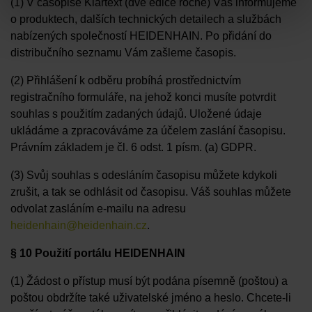
(1) V časopise Klartext (dvě edice ročně) Vás informujeme
o produktech, dalších technických detailech a službách
nabízených společností HEIDENHAIN. Po přidání do
distribučního seznamu Vám zašleme časopis.
(2) Přihlášení k odběru probíhá prostřednictvím
registračního formuláře, na jehož konci musíte potvrdit
souhlas s použitím zadaných údajů. Uložené údaje
ukládáme a zpracováváme za účelem zaslání časopisu.
Právním základem je čl. 6 odst. 1 písm. (a) GDPR.
(3) Svůj souhlas s odesláním časopisu můžete kdykoli
zrušit, a tak se odhlásit od časopisu. Váš souhlas můžete
odvolat zasláním e-mailu na adresu
heidenhain@heidenhain.cz
.
§ 10 Použití portálu HEIDENHAIN
(1) Žádost o přístup musí být podána písemně (poštou) a
poštou obdržíte také uživatelské jméno a heslo. Chcete-li